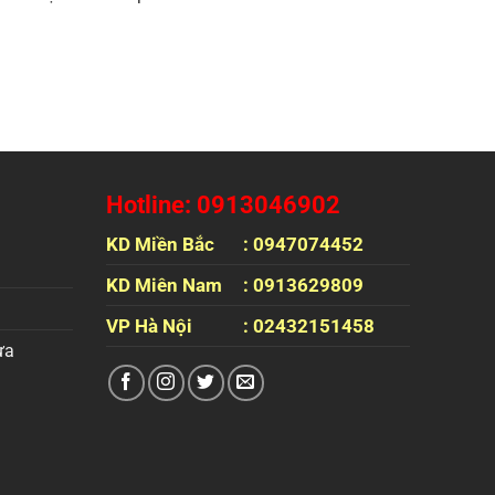
Hotline: 0913046902
KD Miền Bắc
: 0947074452
KD Miên Nam
: 0913629809
VP Hà Nội
: 02432151458
ựa