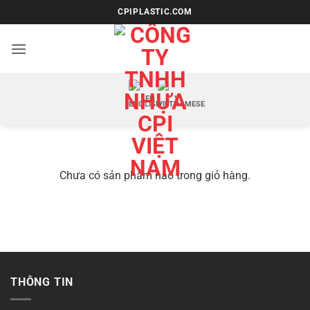
Bỏ
CPIPLASTIC.COM
qua
nội
dung
EN
VI
Chưa có sản phẩm nào trong giỏ hàng.
THÔNG TIN