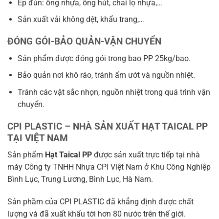
Ép đùn: ống nhựa, ống hút, chai lọ nhựa,…
Sản xuất vải không dệt, khẩu trang,…
ĐÓNG GÓI-BẢO QUẢN-VẬN CHUYỂN
Sản phẩm được đóng gói trong bao PP 25kg/bao.
Bảo quản nơi khô ráo, tránh ẩm ướt và nguồn nhiệt.
Tránh các vật sắc nhọn, nguồn nhiệt trong quá trình vận
chuyển.
CPI PLASTIC – NHÀ SẢN XUẤT HẠT TAICAL PP
TẠI VIỆT NAM
Sản phẩm
Hạt Taical PP
được sản xuất trực tiếp tại nhà
máy Công ty TNHH Nhựa CPI Việt Nam ở Khu Công Nghiệp
Bình Lục, Trung Lương, Bình Lục, Hà Nam.
Sản phầm của CPI PLASTIC đã khẳng định được chất
lượng và đã xuất khẩu tới hơn 80 nước trên thế giới.