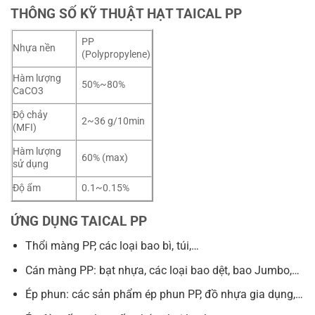
THÔNG SỐ KỸ THUẬT HẠT TAICAL PP
PP
Nhựa nền
(Polypropylene)
Hàm lượng
50%~80%
CaCO3
Độ chảy
2~36 g/10min
(MFI)
Hàm lượng
60% (max)
sử dụng
Độ ẩm
0.1~0.15%
ỨNG DỤNG TAICAL PP
Thổi màng PP, các loại bao bì, túi,…
Cán màng PP: bạt nhựa, các loại bao dệt, bao Jumbo,…
Ép phun: các sản phẩm ép phun PP, đồ nhựa gia dụng,…