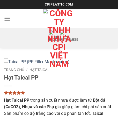
Bỏ
CPIPLASTIC.COM
qua
nội
dung
EN
VI
TRANG CHỦ
/
HẠT TAICAL
Hạt Taical PP
4.67
3
trên
Hạt Taical PP
trong sản xuất nhựa được làm từ
Bột đá
5 dựa trên
(CaCO3), Nhựa và các Phụ gia
giúp giảm chi phí sản xuất.
đánh giá
Sản phẩm có độ trắng cao với độ phân tán tốt.
Taical