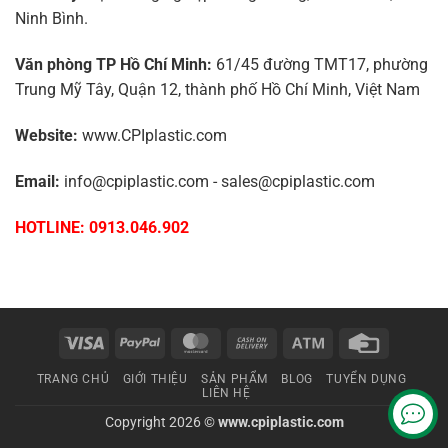
Ninh Bình.
Văn phòng TP Hồ Chí Minh:
61/45 đường TMT17, phường
Trung Mỹ Tây, Quận 12, thành phố Hồ Chí Minh, Việt Nam
Website:
www.CPIplastic.com
Email:
info@cpiplastic.com - sales@cpiplastic.com
HOTLINE: 0913.046.902
Visa
PayPal
MasterCard
Cash
Atm
Credit
On
Card
TRANG CHỦ
GIỚI THIỆU
SẢN PHẨM
BLOG
TUYỂN DỤNG
Delivery
LIÊN HỆ
Copyright 2026 ©
www.cpiplastic.com