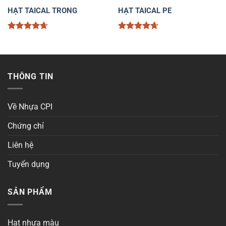
HẠT TAICAL TRONG
HẠT TAICAL PE
Được xếp
Được xếp
hạng
4.67
hạng
4.67
5 sao
5 sao
THÔNG TIN
Về Nhựa CPI
Chứng chỉ
Liên hệ
Tuyển dụng
SẢN PHẨM
Hạt nhựa màu