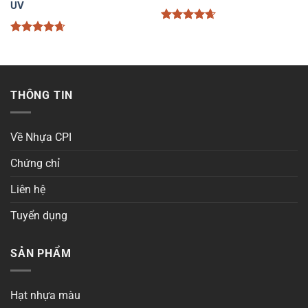
UV
Được xếp
hạng
4.67
Được xếp
5 sao
hạng
4.67
5 sao
THÔNG TIN
Về Nhựa CPI
Chứng chỉ
Liên hệ
Tuyển dụng
SẢN PHẨM
Hạt nhựa màu