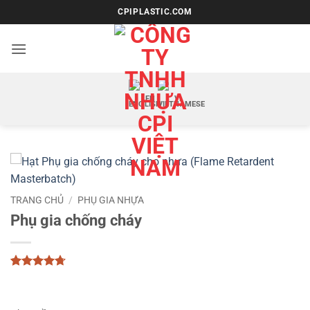
Bỏ
CPIPLASTIC.COM
qua
nội
dung
EN
VI
TRANG CHỦ
/
PHỤ GIA NHỰA
Phụ gia chống cháy
4.67
3
trên
5 dựa trên
đánh giá