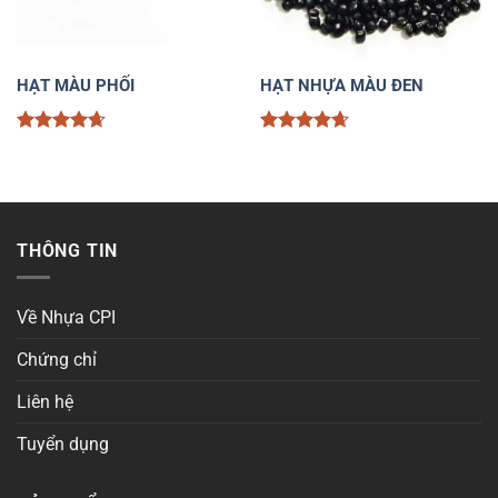
HẠT MÀU PHỐI
HẠT NHỰA MÀU ĐEN
Được xếp
Được xếp
hạng
4.67
hạng
4.67
5 sao
5 sao
THÔNG TIN
Về Nhựa CPI
Chứng chỉ
Liên hệ
Tuyển dụng