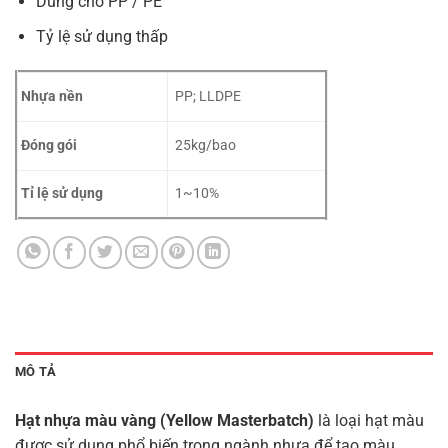
Dùng cho PP / PE
Tỷ lệ sử dụng thấp
Nhựa nền
PP; LLDPE
Đóng gói
25kg/bao
Tỉ lệ sử dụng
1~10%
MÔ TẢ
Hạt nhựa màu vàng (Yellow Masterbatch)
là loại hạt màu
được sử dụng phổ biến trong ngành nhựa để tạo màu