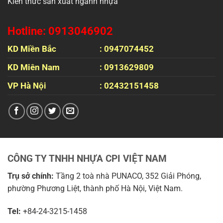
Kiến thức sản xuất ngành nhựa
Hotline: 0913046902
KD Miền Bắc
: 0947074452
KD Miên Nam
: 0913629809
VP Hà Nội
: 02432151458
CÔNG TY TNHH NHỰA CPI VIỆT NAM
Trụ sở chính:
Tầng 2 toà nhà PUNACO, 352 Giải Phóng,
phường Phương Liệt, thành phố Hà Nội, Việt Nam.
Tel:
+84-24-3215-1458