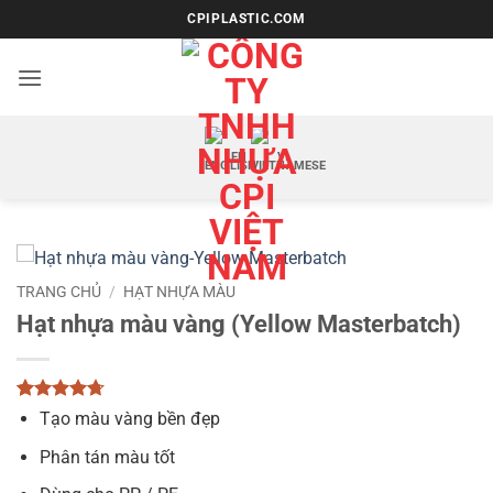
Bỏ
CPIPLASTIC.COM
qua
nội
dung
EN
VI
TRANG CHỦ
/
HẠT NHỰA MÀU
Hạt nhựa màu vàng (Yellow Masterbatch)
4.67
3
trên
Tạo màu vàng bền đẹp
5 dựa trên
đánh giá
Phân tán màu tốt