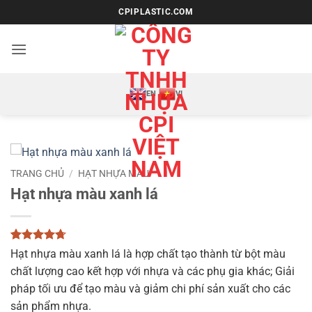
Bỏ
CPIPLASTIC.COM
qua
nội
dung
EN
VI
TRANG CHỦ
/
HẠT NHỰA MÀU
Hạt nhựa màu xanh lá
4.67
3
trên
Hạt nhựa màu xanh lá là hợp chất tạo thành từ bột màu
5 dựa trên
chất lượng cao kết hợp với nhựa và các phụ gia khác; Giải
đánh giá
pháp tối ưu để tạo màu và giảm chi phí sản xuất cho các
sản phẩm nhựa.