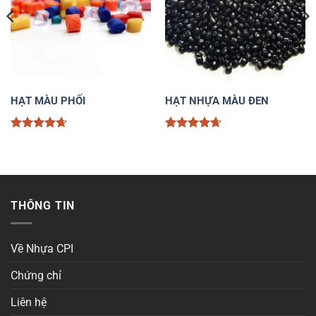
HẠT MÀU PHỐI
HẠT NHỰA MÀU ĐEN
Được xếp
Được xếp
hạng
4.67
hạng
4.67
5 sao
5 sao
THÔNG TIN
Về Nhựa CPI
Chứng chỉ
Liên hệ