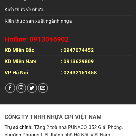
Kiến thức về nhựa
Kiến thức sản xuất ngành nhựa
Hotline: 0913046902
KD Miền Bắc
: 0947074452
KD Miên Nam
: 0913629809
VP Hà Nội
: 02432151458
CÔNG TY TNHH NHỰA CPI VIỆT NAM
Trụ sở chính:
Tầng 2 toà nhà PUNACO, 352 Giải Phóng,
phường Phương Liệt, thành phố Hà Nội, Việt Nam.