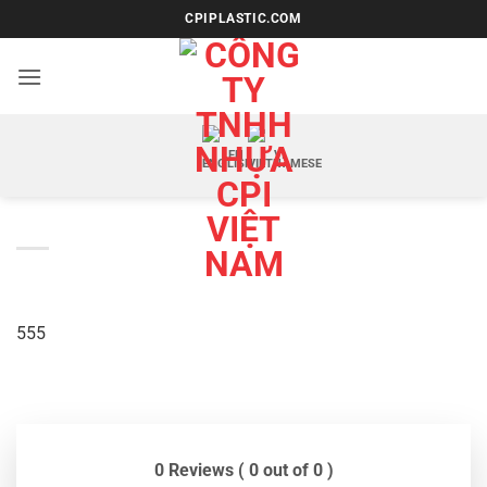
Bỏ
CPIPLASTIC.COM
qua
nội
dung
EN
VI
555
0 Reviews ( 0 out of 0 )