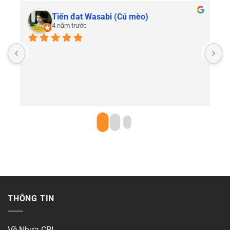
Tiến đat Wasabi (Cú mèo)
4 năm trước
C
THÔNG TIN
Về Nhựa CPI