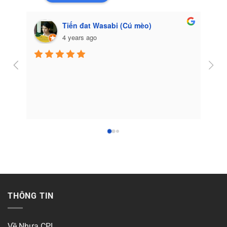
Tiến đat Wasabi (Cú mèo)
4 years ago
Côn
THÔNG TIN
Về Nhựa CPI