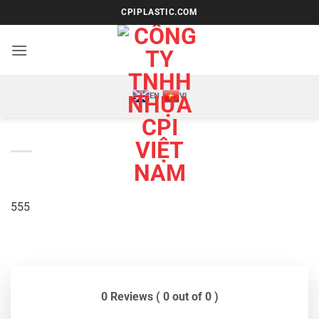
Bỏ
CPIPLASTIC.COM
qua
nội
dung
EN
VI
555
0 Reviews ( 0 out of 0 )