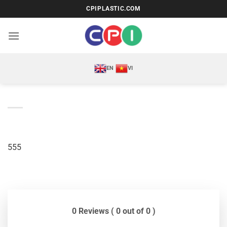
Bỏ
CPIPLASTIC.COM
qua
nội
dung
EN
VI
555
0 Reviews ( 0 out of 0 )