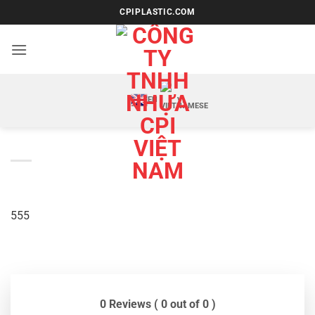
Bỏ
CPIPLASTIC.COM
qua
nội
dung
EN
VI
555
0 Reviews ( 0 out of 0 )