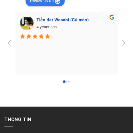
review us on
Tiến đat Wasabi (Cú mèo)
4 years ago
Côn
THÔNG TIN