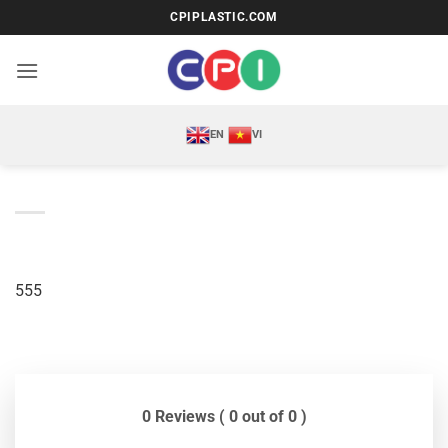
Bỏ
CPIPLASTIC.COM
qua
nội
dung
EN
VI
555
0 Reviews ( 0 out of 0 )