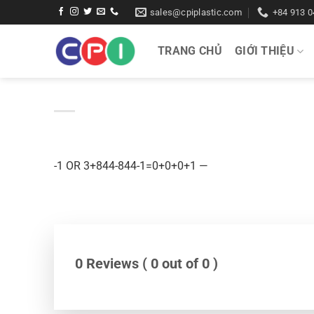
Bỏ
sales@cpiplastic.com
+84 913 0
qua
nội
TRANG CHỦ
GIỚI THIỆU
dung
-1 OR 3+844-844-1=0+0+0+1 —
0 Reviews ( 0 out of 0 )