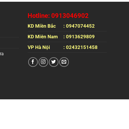
Hotline: 0913046902
KD Miền Bắc
: 0947074452
KD Miên Nam
: 0913629809
VP Hà Nội
: 02432151458
ựa