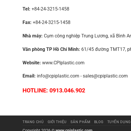
Tel:
+84-24-3215-1458
Fax:
+84-24-3215-1458
Nhà máy:
Cụm công nghiệp Trung Lương, xã Bình An,
Văn phòng TP Hồ Chí Minh:
61/45 đường TMT17, phư
Website:
www.CPIplastic.com
Email:
info@cpiplastic.com - sales@cpiplastic.com
HOTLINE: 0913.046.902
TRANG CHỦ
GIỚI THIỆU
SẢN PHẨM
BLOG
TUYỂN DỤNG
Copyright 2026 ©
www.cpiplastic.com