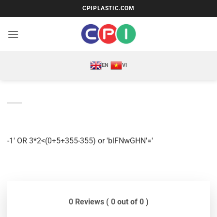
Bỏ
CPIPLASTIC.COM
qua
nội
dung
EN
VI
-1′ OR 3*2<(0+5+355-355) or 'blFNwGHN'='
0 Reviews ( 0 out of 0 )