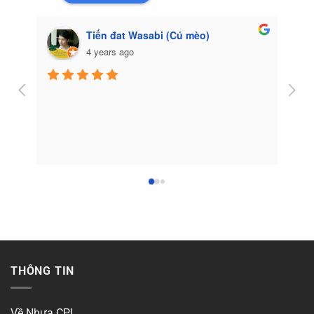
Tiến đat Wasabi (Cú mèo)
4 years ago
Côn
THÔNG TIN
Về Nhựa CPI