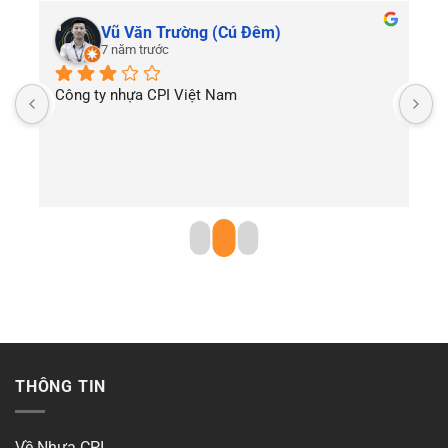
Vũ Văn Trường (Cú Đêm)
7 năm trước
Công ty nhựa CPI Việt Nam
T
THÔNG TIN
Về Nhựa CPI