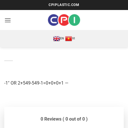
Bỏ
CPIPLASTIC.COM
qua
nội
dung
EN
VI
-1″ OR 2+549-549-1=0+0+0+1 —
0 Reviews ( 0 out of 0 )