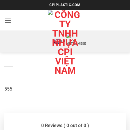
Bỏ
CPIPLASTIC.COM
qua
nội
dung
EN
VI
555
0 Reviews ( 0 out of 0 )