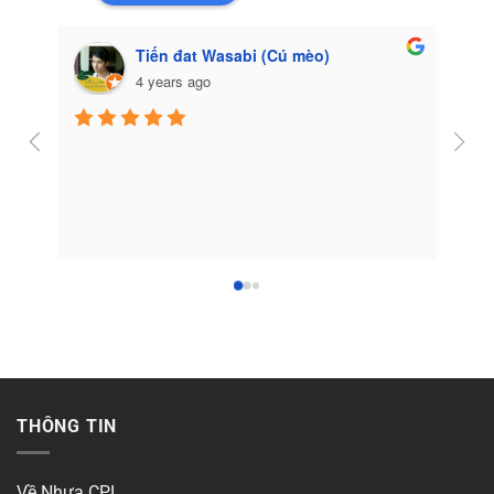
Tiến đat Wasabi (Cú mèo)
4 years ago
Côn
THÔNG TIN
Về Nhựa CPI