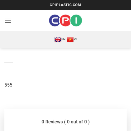
Bỏ
CPIPLASTIC.COM
qua
nội
dung
EN
VI
555
0 Reviews ( 0 out of 0 )