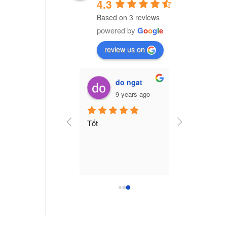
4.3
Based on 3 reviews
powered by
G
o
o
g
l
e
review us on
Vũ Văn Trường (Cú Đêm)
do ngat
7 years ago
9 years ago
ng ty nhựa CPI Việt 
Tốt
am