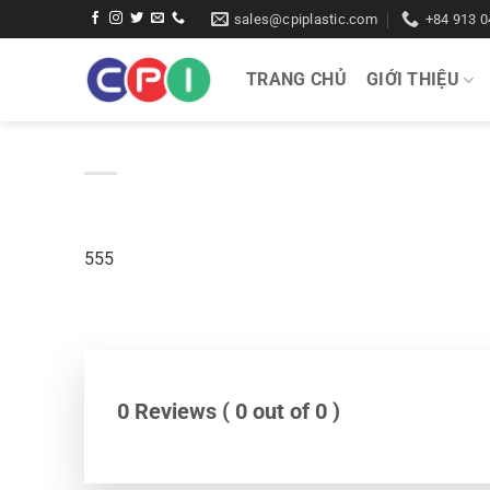
Bỏ
sales@cpiplastic.com
+84 913 0
qua
nội
TRANG CHỦ
GIỚI THIỆU
dung
555
0 Reviews ( 0 out of 0 )