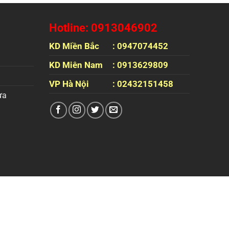
Hotline: 0913046902
KD Miền Bắc
: 0947074452
KD Miên Nam
: 0913629809
VP Hà Nội
: 02432151458
ựa