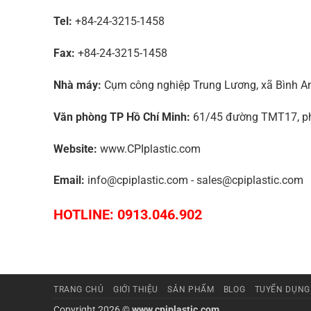
Tel:
+84-24-3215-1458
Fax:
+84-24-3215-1458
Nhà máy:
Cụm công nghiệp Trung Lương, xã Bình An,
Văn phòng TP Hồ Chí Minh:
61/45 đường TMT17, phư
Website:
www.CPIplastic.com
Email:
info@cpiplastic.com - sales@cpiplastic.com
HOTLINE: 0913.046.902
TRANG CHỦ
GIỚI THIỆU
SẢN PHẨM
BLOG
TUYỂN DỤNG
Copyright 2026 ©
www.cpiplastic.com