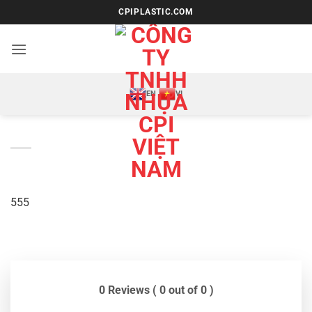
Bỏ
CPIPLASTIC.COM
qua
nội
dung
EN
VI
555
0 Reviews ( 0 out of 0 )