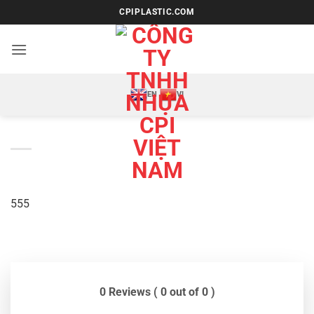
Bỏ
CPIPLASTIC.COM
qua
nội
dung
EN
VI
555
0 Reviews ( 0 out of 0 )