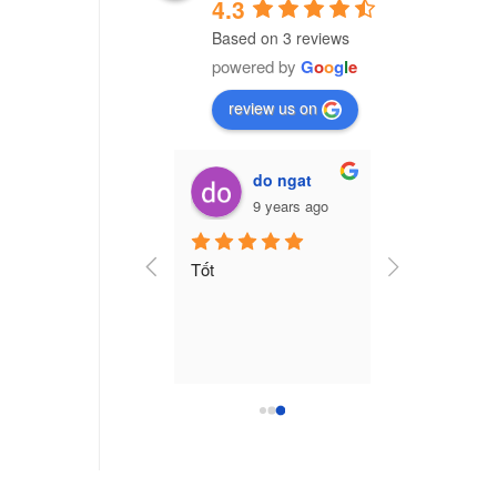
4.3
Based on 3 reviews
powered by
G
o
o
g
l
e
review us on
Vũ Văn Trường (Cú Đêm)
do ngat
7 years ago
9 years ago
ng ty nhựa CPI Việt 
Tốt
am