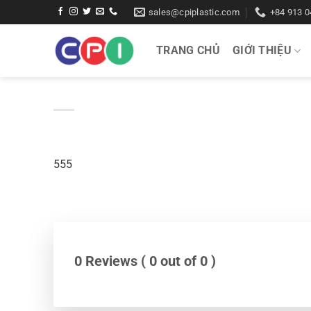
Bỏ
sales@cpiplastic.com
+84 913 0
qua
nội
TRANG CHỦ
GIỚI THIỆU
dung
555
0 Reviews ( 0 out of 0 )