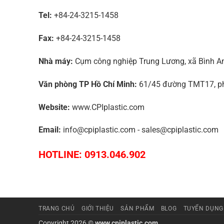
Tel:
+84-24-3215-1458
Fax:
+84-24-3215-1458
Nhà máy:
Cụm công nghiệp Trung Lương, xã Bình An,
Văn phòng TP Hồ Chí Minh:
61/45 đường TMT17, phư
Website:
www.CPIplastic.com
Email:
info@cpiplastic.com - sales@cpiplastic.com
HOTLINE: 0913.046.902
TRANG CHỦ
GIỚI THIỆU
SẢN PHẨM
BLOG
TUYỂN DỤNG
Copyright 2026 ©
www.cpiplastic.com