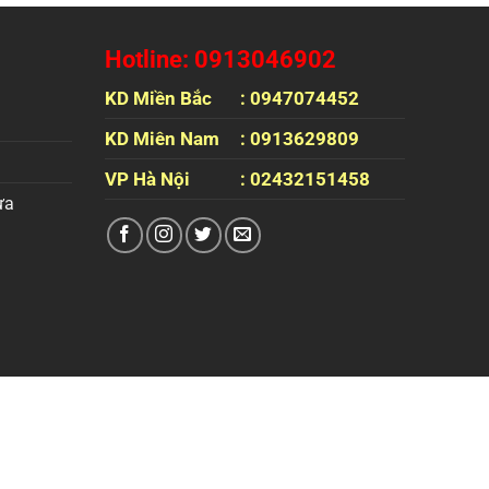
Hotline: 0913046902
KD Miền Bắc
: 0947074452
KD Miên Nam
: 0913629809
VP Hà Nội
: 02432151458
ựa