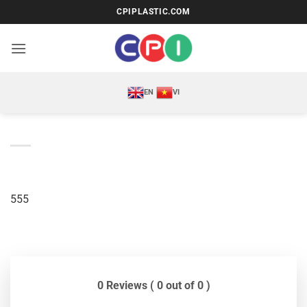
Bỏ
CPIPLASTIC.COM
qua
nội
dung
EN
VI
555
0 Reviews ( 0 out of 0 )