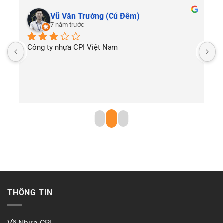
Vũ Văn Trường (Cú Đêm)
7 năm trước
Công ty nhựa CPI Việt Nam
T
THÔNG TIN
Về Nhựa CPI