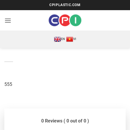
Bỏ
CPIPLASTIC.COM
qua
nội
dung
EN
VI
555
0 Reviews ( 0 out of 0 )