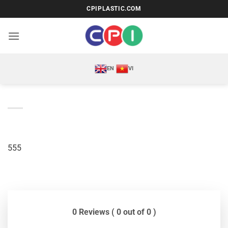
Bỏ
CPIPLASTIC.COM
qua
nội
dung
EN
VI
555
0 Reviews ( 0 out of 0 )