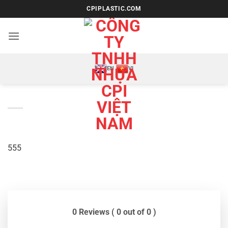
Bỏ
CPIPLASTIC.COM
qua
nội
dung
EN
VI
555
0 Reviews ( 0 out of 0 )