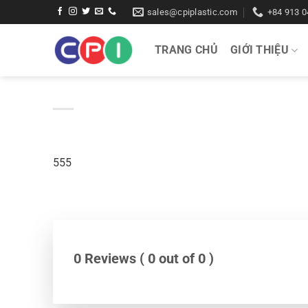
Bỏ
sales@cpiplastic.com
+84 913 0
qua
nội
TRANG CHỦ
GIỚI THIỆU
dung
555
0 Reviews ( 0 out of 0 )