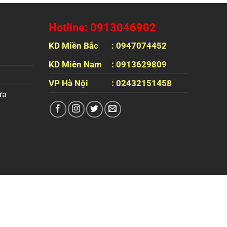
Hotline: 0913046902
KD Miền Bắc
: 0947074452
KD Miên Nam
: 0913629809
VP Hà Nội
: 02432151458
ựa