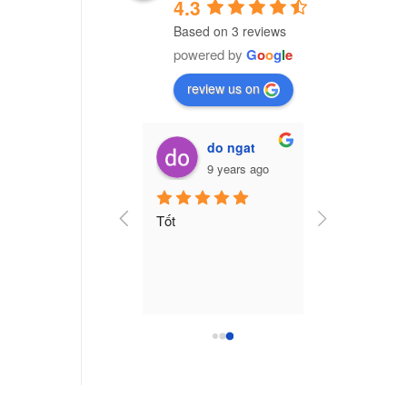
4.3
Based on 3 reviews
powered by
G
o
o
g
l
e
review us on
Vũ Văn Trường (Cú Đêm)
do ngat
7 years ago
9 years ago
ng ty nhựa CPI Việt 
Tốt
am