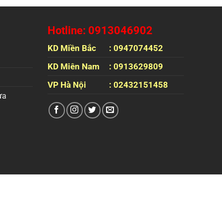
Hotline: 0913046902
KD Miền Bắc
: 0947074452
KD Miên Nam
: 0913629809
VP Hà Nội
: 02432151458
ựa