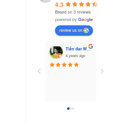
4.3
Based on 3 reviews
powered by
G
o
o
g
l
e
review us on
Tiến đat Wasabi (Cú mèo)
Vũ Văn Trư
4 years ago
7 yea
Công ty nhựa 
Nam