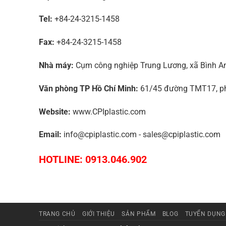
Tel:
+84-24-3215-1458
Fax:
+84-24-3215-1458
Nhà máy:
Cụm công nghiệp Trung Lương, xã Bình An,
Văn phòng TP Hồ Chí Minh:
61/45 đường TMT17, phư
Website:
www.CPIplastic.com
Email:
info@cpiplastic.com - sales@cpiplastic.com
HOTLINE: 0913.046.902
TRANG CHỦ
GIỚI THIỆU
SẢN PHẨM
BLOG
TUYỂN DỤNG