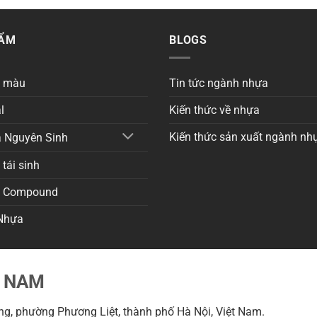
HẨM
BLOGS
a màu
Tin tức ngành nhựa
l
Kiến thức về nhựa
Kiến thức sản xuất ngành nh
 Nguyên Sinh
tái sinh
a Compound
Nhựa
T NAM
g, phường Phương Liệt, thành phố Hà Nội, Việt Nam.