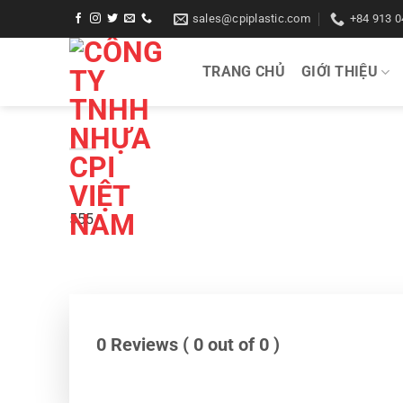
Bỏ
sales@cpiplastic.com
+84 913 0
qua
nội
TRANG CHỦ
GIỚI THIỆU
dung
555
0 Reviews ( 0 out of 0 )