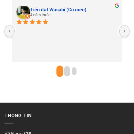
Tiến đat Wasabi (Cú mèo)
4 năm trước
C
THÔNG TIN
Về Nhựa CPI