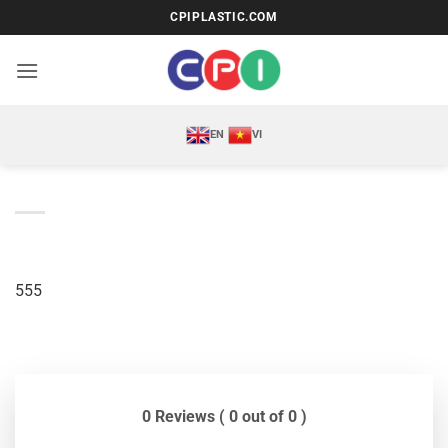
Bỏ
CPIPLASTIC.COM
qua
nội
dung
EN
VI
555
0 Reviews ( 0 out of 0 )