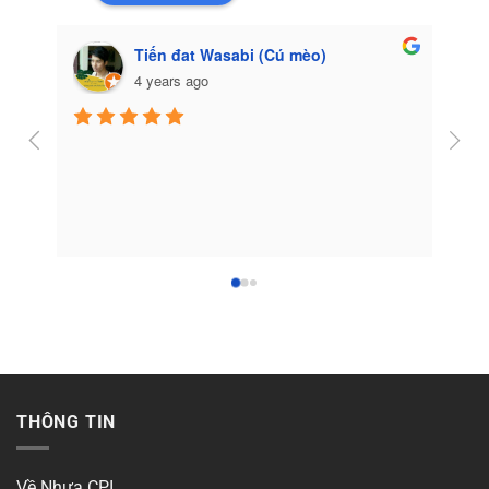
Tiến đat Wasabi (Cú mèo)
4 years ago
Côn
THÔNG TIN
Về Nhựa CPI