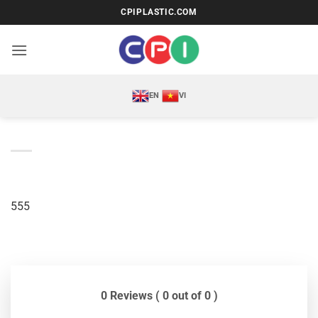
Bỏ
CPIPLASTIC.COM
qua
nội
dung
EN
VI
555
0 Reviews ( 0 out of 0 )