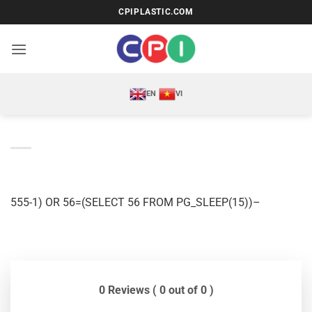
Bỏ
CPIPLASTIC.COM
qua
nội
dung
EN
VI
555-1) OR 56=(SELECT 56 FROM PG_SLEEP(15))–
0 Reviews ( 0 out of 0 )