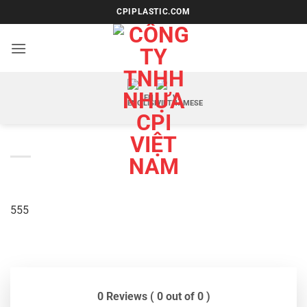
Bỏ
CPIPLASTIC.COM
qua
nội
dung
EN
VI
555
0 Reviews ( 0 out of 0 )