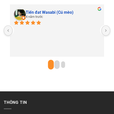
Tiến đat Wasabi (Cú mèo)
4 năm trước
C
THÔNG TIN