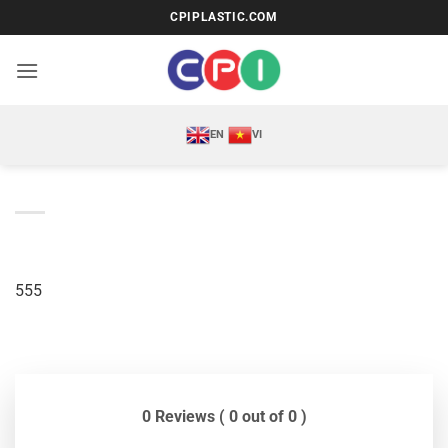
Bỏ
CPIPLASTIC.COM
qua
nội
dung
EN
VI
555
0 Reviews ( 0 out of 0 )