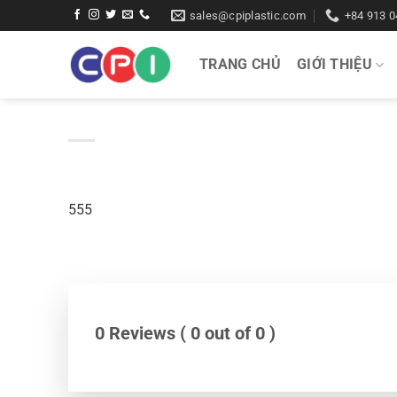
Bỏ
sales@cpiplastic.com
+84 913 0
qua
nội
TRANG CHỦ
GIỚI THIỆU
dung
555
0 Reviews ( 0 out of 0 )