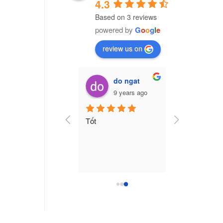
4.3
Based on 3 reviews
powered by
G
o
o
g
l
e
review us on
Vũ Văn Trường (Cú Đêm)
do ngat
7 years ago
9 years ago
ng ty nhựa CPI Việt 
Tốt
am