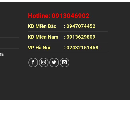
Hotline: 0913046902
KD Miền Bắc
: 0947074452
KD Miên Nam
: 0913629809
VP Hà Nội
: 02432151458
ựa