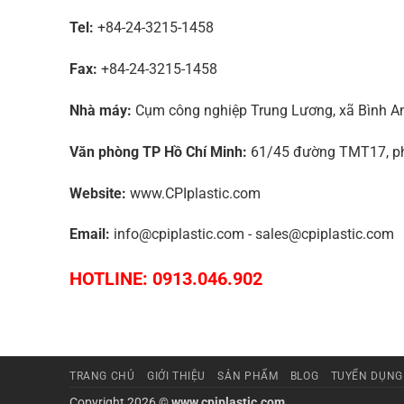
Tel:
+84-24-3215-1458
Fax:
+84-24-3215-1458
Nhà máy:
Cụm công nghiệp Trung Lương, xã Bình An,
Văn phòng TP Hồ Chí Minh:
61/45 đường TMT17, phư
Website:
www.CPIplastic.com
Email:
info@cpiplastic.com - sales@cpiplastic.com
HOTLINE: 0913.046.902
TRANG CHỦ
GIỚI THIỆU
SẢN PHẨM
BLOG
TUYỂN DỤNG
Copyright 2026 ©
www.cpiplastic.com