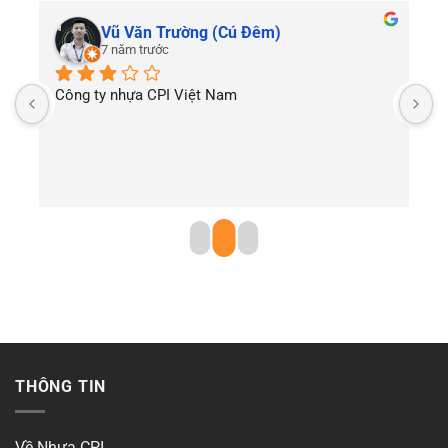
Vũ Văn Trường (Cú Đêm)
7 năm trước
Công ty nhựa CPI Việt Nam
T
THÔNG TIN
Về Nhựa CPI