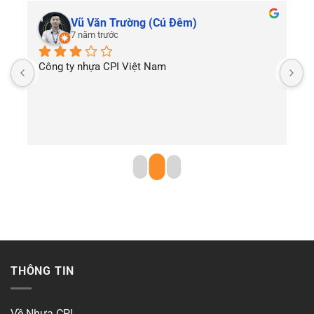
Vũ Văn Trường (Cú Đêm)
7 năm trước
Công ty nhựa CPI Việt Nam
T
THÔNG TIN
Về Nhựa CPI