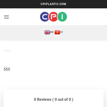
Bỏ
CPIPLASTIC.COM
qua
nội
dung
EN
VI
555
0 Reviews ( 0 out of 0 )