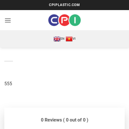
Bỏ
CPIPLASTIC.COM
qua
nội
dung
EN
VI
555
0 Reviews ( 0 out of 0 )