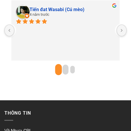
Tiến đat Wasabi (Cú mèo)
4 năm trước
C
THÔNG TIN
Về Nhựa CPI