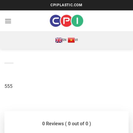
Bỏ
CPIPLASTIC.COM
qua
nội
dung
EN
VI
555
0 Reviews ( 0 out of 0 )