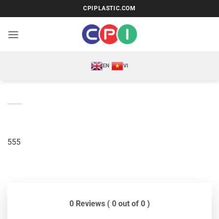
Bỏ
CPIPLASTIC.COM
qua
nội
dung
EN
VI
555
0 Reviews ( 0 out of 0 )