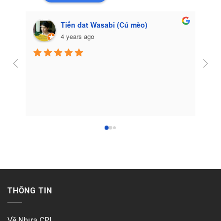
Tiến đat Wasabi (Cú mèo)
4 years ago
Côn
THÔNG TIN
Về Nhựa CPI