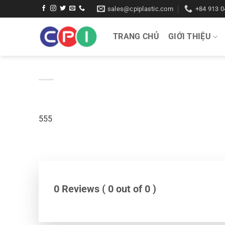
Bỏ
sales@cpiplastic.com
+84 913 0
qua
nội
TRANG CHỦ
GIỚI THIỆU
dung
555
0 Reviews ( 0 out of 0 )