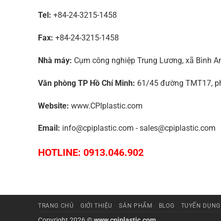
Tel:
+84-24-3215-1458
Fax:
+84-24-3215-1458
Nhà máy:
Cụm công nghiệp Trung Lương, xã Bình An,
Văn phòng TP Hồ Chí Minh:
61/45 đường TMT17, phư
Website:
www.CPIplastic.com
Email:
info@cpiplastic.com - sales@cpiplastic.com
HOTLINE: 0913.046.902
TRANG CHỦ
GIỚI THIỆU
SẢN PHẨM
BLOG
TUYỂN DỤNG
Copyright 2026 ©
www.cpiplastic.com