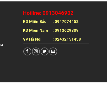
Hotline: 0913046902
KD Miền Bắc
: 0947074452
KD Miên Nam
: 0913629809
VP Hà Nội
: 02432151458
ựa