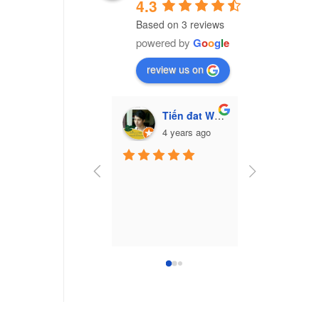
4.3
Based on 3 reviews
powered by
G
o
o
g
l
e
review us on
Tiến đat Wasabi (Cú mèo)
Vũ Văn Trư
4 years ago
7 yea
Công ty nhựa 
Nam