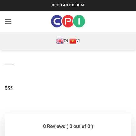
Bỏ
CPIPLASTIC.COM
qua
nội
dung
EN
VI
555
0 Reviews ( 0 out of 0 )