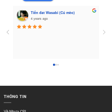
Tiến đat Wasabi (Cú mèo)
4 years ago
Côn
THÔNG TIN
Về Nhựa CPI