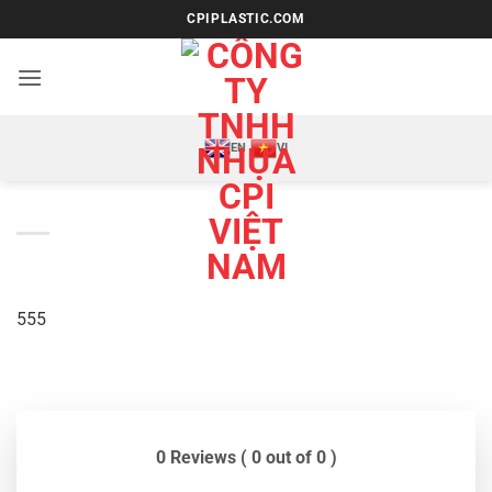
Bỏ
CPIPLASTIC.COM
qua
nội
dung
EN
VI
555
0 Reviews ( 0 out of 0 )