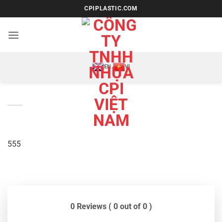
Bỏ
CPIPLASTIC.COM
qua
nội
dung
EN
VI
555
0 Reviews ( 0 out of 0 )