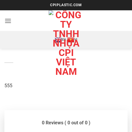
Bỏ
CPIPLASTIC.COM
qua
nội
dung
EN
VI
555
0 Reviews ( 0 out of 0 )