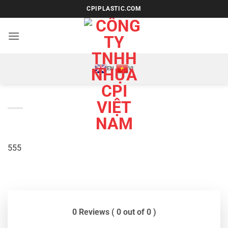
Bỏ
CPIPLASTIC.COM
qua
nội
dung
EN
VI
555
0 Reviews ( 0 out of 0 )