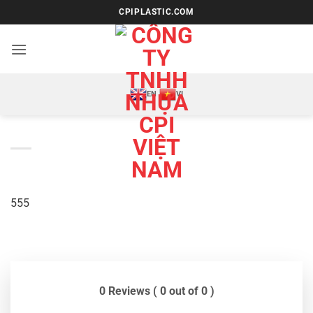
Bỏ
CPIPLASTIC.COM
qua
nội
dung
EN
VI
555
0 Reviews ( 0 out of 0 )