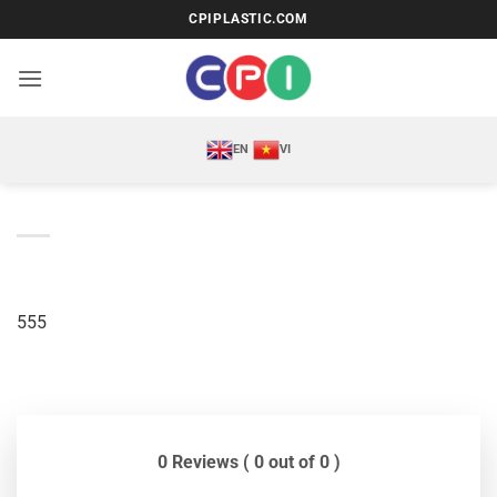
Bỏ
CPIPLASTIC.COM
qua
nội
dung
EN
VI
555
0 Reviews ( 0 out of 0 )