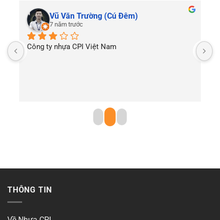
Vũ Văn Trường (Cú Đêm)
7 năm trước
Công ty nhựa CPI Việt Nam
T
THÔNG TIN
Về Nhựa CPI