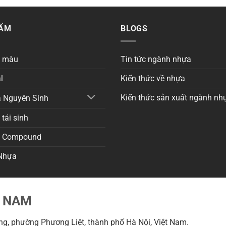
HẨM
BLOGS
a màu
Tin tức ngành nhựa
l
Kiến thức về nhựa
Kiến thức sản xuất ngành nh
 Nguyên Sinh
tái sinh
a Compound
Nhựa
T NAM
g, phường Phương Liệt, thành phố Hà Nội, Việt Nam.