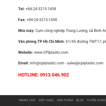
Tel:
+84-24-3215-1458
Fax:
+84-24-3215-1458
Nhà máy:
Cụm công nghiệp Trung Lương, xã Bình An,
Văn phòng TP Hồ Chí Minh:
61/45 đường TMT17, phư
Website:
www.CPIplastic.com
Email:
info@cpiplastic.com - sales@cpiplastic.com
HOTLINE: 0913.046.902
TRANG CHỦ
GIỚI THIỆU
SẢN PHẨM
BLOG
TUYỂN DỤNG