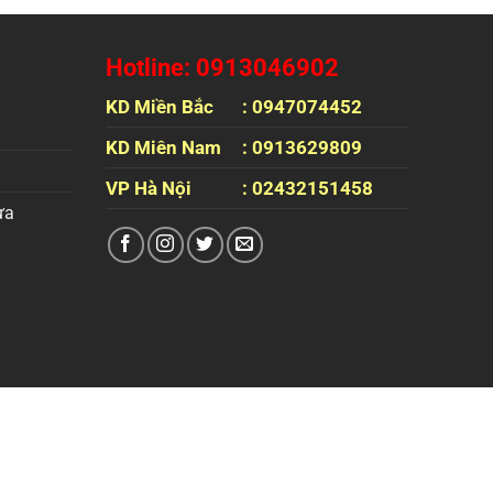
Hotline: 0913046902
KD Miền Bắc
: 0947074452
KD Miên Nam
: 0913629809
VP Hà Nội
: 02432151458
ựa