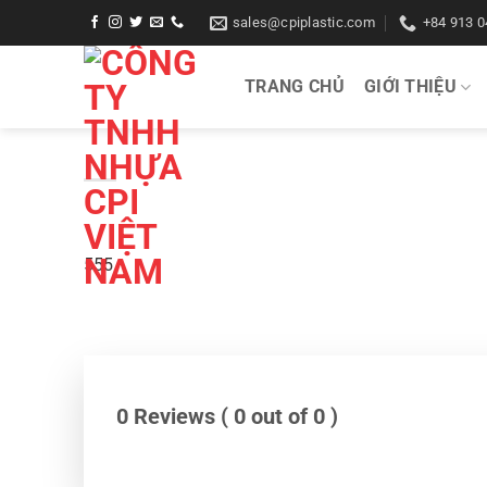
Bỏ
sales@cpiplastic.com
+84 913 0
qua
nội
TRANG CHỦ
GIỚI THIỆU
dung
555
0 Reviews ( 0 out of 0 )