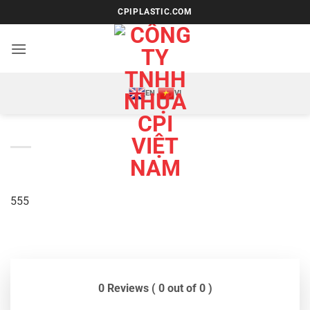
Bỏ
CPIPLASTIC.COM
qua
nội
dung
EN
VI
555
0 Reviews ( 0 out of 0 )