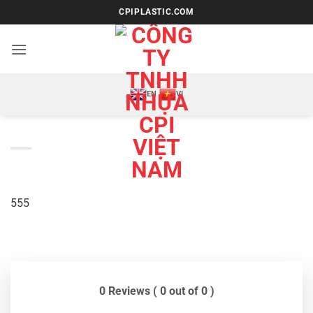
Bỏ
CPIPLASTIC.COM
qua
nội
dung
EN
VI
555
0 Reviews ( 0 out of 0 )