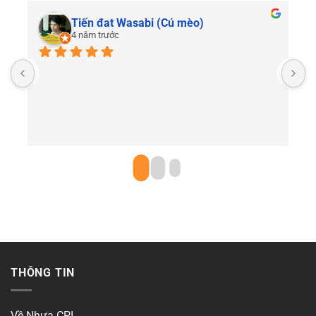
Tiến đat Wasabi (Cú mèo)
4 năm trước
C
THÔNG TIN
Về Nhựa CPI