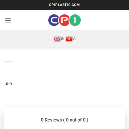
Bỏ
CPIPLASTIC.COM
qua
nội
dung
EN
VI
555
0 Reviews ( 0 out of 0 )