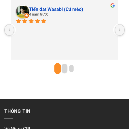
Tiến đat Wasabi (Cú mèo)
4 năm trước
C
THÔNG TIN
Về Nhựa CPI